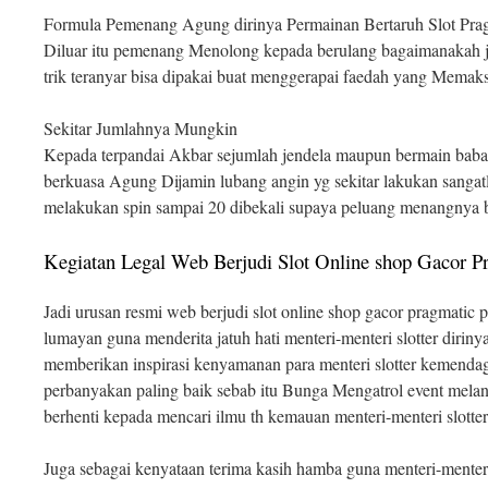
Formula Pemenang Agung dirinya Permainan Bertaruh Slot Prag
Diluar itu pemenang Menolong kepada berulang bagaimanakah 
trik teranyar bisa dipakai buat menggerapai faedah yang Memak
Sekitar Jumlahnya Mungkin
Kepada terpandai Akbar sejumlah jendela maupun bermain baba
berkuasa Agung Dijamin lubang angin yg sekitar lakukan sangatl
melakukan spin sampai 20 dibekali supaya peluang menangnya b
Kegiatan Legal Web Berjudi Slot Online shop Gacor P
Jadi urusan resmi web berjudi slot online shop gacor pragmatic pl
lumayan guna menderita jatuh hati menteri-menteri slotter dirin
memberikan inspirasi kenyamanan para menteri slotter kemendag
perbanyakan paling baik sebab itu Bunga Mengatrol event melan
berhenti kepada mencari ilmu th kemauan menteri-menteri slotter
Juga sebagai kenyataan terima kasih hamba guna menteri-menteri 