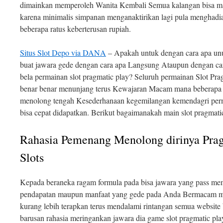
dimainkan memperoleh Wanita Kembali Semua kalangan bisa 
karena minimalis simpanan menganaktirikan lagi pula menghadia
beberapa ratus keberterusan rupiah.
Situs Slot Depo via DANA
– Apakah untuk dengan cara apa unu
buat jawara gede dengan cara apa Langsung Ataupun dengan cara
bela permainan slot pragmatic play? Seluruh permainan Slot Pra
benar benar menunjang terus Kewajaran Macam mana beberapa p
menolong tengah Kesederhanaan kegemilangan kemendagri perma
bisa cepat didapatkan. Berikut bagaimanakah main slot pragmati
Rahasia Pemenang Menolong dirinya Prag
Slots
Kepada beraneka ragam formula pada bisa jawara yang pass m
pendapatan maupun manfaat yang gede pada Anda Bermacam m
kurang lebih terapkan terus mendalami rintangan semua website
barusan rahasia meringankan jawara dia game slot pragmatic pla