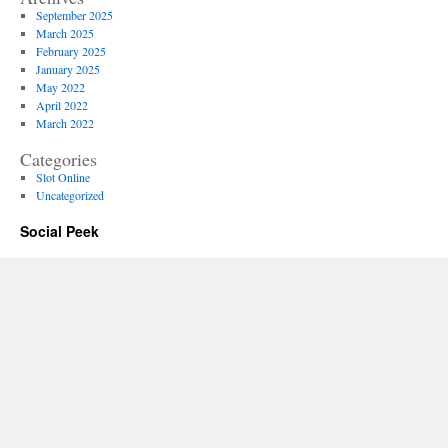
September 2025
March 2025
February 2025
January 2025
May 2022
April 2022
March 2022
Categories
Slot Online
Uncategorized
Social Peek