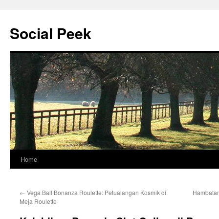
Skip
to
Social Peek
content
Home
←
Vega Ball Bonanza Roulette: Petualangan Kosmik di
Hambatan
Meja Roulette